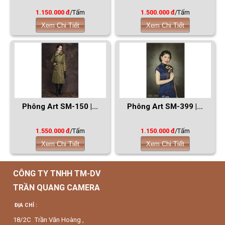
1.150.000 đ
/Tấm
1.500.000 đ
/Tấm
Xem Chi Tiết
Xem Chi Tiết
Phông Art SM-150 |...
Phông Art SM-399 |...
1.550.000 đ
/Tấm
1.150.000 đ
/Tấm
Xem Chi Tiết
Xem Chi Tiết
CÔNG TY TNHH TM-DV
TRẦN QUANG CAMERA
ĐỊA CHỈ :
18/2C Trần Văn Hoàng ,