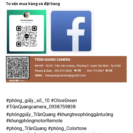
Tư vấn mua hàng và đặt hàng
#phông_giấy_số_10
#OliveGreen
#TrầnQuangcamera_0938759838
#phônggiấy_TrầnQuang
#khungtreophônggắntường
#khungphôngmotorRemote
#phông_TrầnQuang
#phông_Colortone