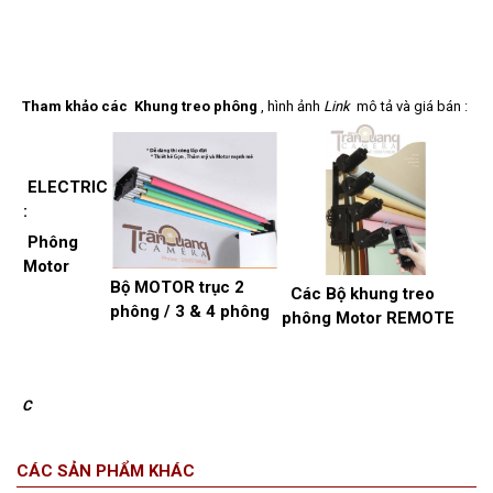
T
ham khảo các Khung treo phông
, hình ảnh
Link
mô tả và giá bán :
ELECTRIC
:
Phông
Motor
Bộ MOTOR trục 2
Các Bộ khung treo
phông / 3 & 4 phông
phông Motor REMOTE
C
CÁC SẢN PHẨM KHÁC