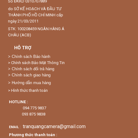
Số ĐKKD 0310707889
do SỞ KẾ HOẠCH VÀ ĐẦU TƯ
THÀNH PHỐ HỒ CHÍ MINH cấp
ngày 21/03/2011
STK: 100208459 NGÂN HÀNG Á
CHÂU (ACB)
HỖ TRỢ
>
Chính sách Bảo hành
> Chính sách Bảo Mật Thông Tin
> Chính sách đổi trả hàng
> Chính sách giao hàng
> Hướng dẫn mua hàng
> Hình thức thanh toán
HOTLINE :
094 775 9837
093 875 9838
tranquangcamera@gmail.com
:
EMAIL
Phương thức thanh toán :