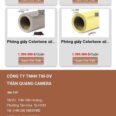
Phông giấy Colortone số...
Phông giấy Colortone số...
1.350.000 đ
/Cuộn
1.350.000 đ
/Cuộn
Xem Chi Tiết
Xem Chi Tiết
CÔNG TY TNHH TM-DV
TRẦN QUANG CAMERA
ĐỊA CHỈ :
18/2C Trần Văn Hoàng ,
Phường Tân Hòa. Tp HCM
Tel: (+84.28) 38653982