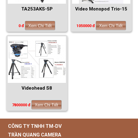
TA253AKS-5P
Video Monopod Trio-15
0 đ
Xem Chi Tiết
1050000 đ
Xem Chi Tiết
Videohead S8
7800000 đ
Xem Chi Tiết
CÔNG TY TNHH TM-DV
TRẦN QUANG CAMERA