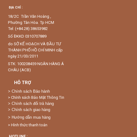
ĐỊA CHỈ :
18/2C Trần Văn Hoàng ,
Phường Tân Hòa. Tp HCM
Tel: (+84.28) 38653982
Số ĐKKD 0310707889
do SỞ KẾ HOẠCH VÀ ĐẦU TƯ
THÀNH PHỐ HỒ CHÍ MINH cấp
ngày 21/03/2011
STK: 100208459 NGÂN HÀNG Á
CHÂU (ACB)
HỖ TRỢ
>
Chính sách Bảo hành
> Chính sách Bảo Mật Thông Tin
> Chính sách đổi trả hàng
> Chính sách giao hàng
> Hướng dẫn mua hàng
> Hình thức thanh toán
HOTLINE :