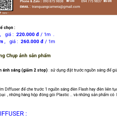
để chọn :
, giá :
220.000 đ
/ 1m .
3m
, giá :
260.000 đ
/ 1m
rong Chụp ảnh sản phẩm
ịn ánh sáng
(giảm 2 stop)
: sử dụng đặt trước nguồn sáng để g
m Diffuser để che trước 1 nguồn sáng đèn Flash hay đèn liên tụ
 loại , những hàng hộp đóng gói Plastic ... và những sản phẩm c
FFUSER :