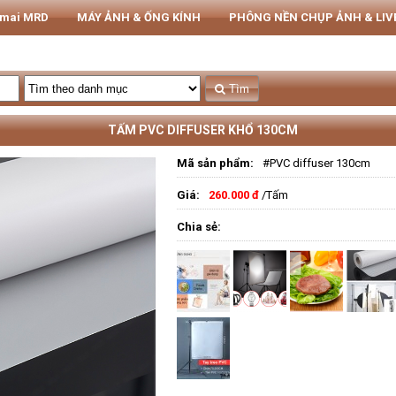
rmai MRD
MÁY ẢNH & ỐNG KÍNH
PHÔNG NỀN CHỤP ẢNH & LI
THIẾT BỊ STUDIO
Tủ CHỐNG ẨM NIKATEL
STUDIO
Tìm
TẤM PVC DIFFUSER KHỔ 130CM
Mã sản phẩm:
#PVC diffuser 130cm
Giá:
260.000 đ
/Tấm
Chia sẻ: