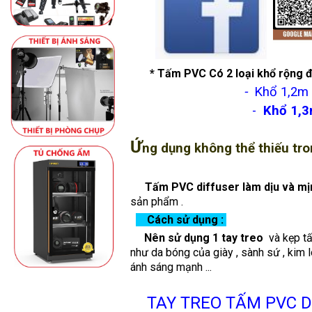
* Tấm PVC Có 2 loại khổ rộng 
-
Khổ 1,2m 
-
Khổ 1,
Ứ
ng dụng không thể thiếu t
Tấm PVC diffuser làm dịu và m
sản phẩm .
Cách sử dụng :
Nên sử dụng 1 tay treo
và kẹp tấ
như da bóng của giày , sành sứ , kim
ánh sáng mạnh ...
TAY TREO TẤM PVC DI