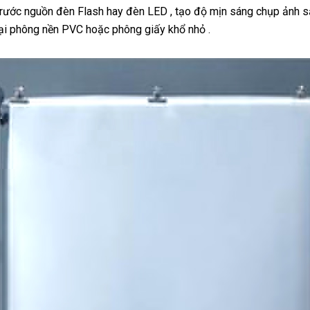
ước nguồn đèn Flash hay đèn LED , tạo độ mịn sáng chụp ảnh 
ại phông nền PVC hoặc phông giấy khổ nhỏ .