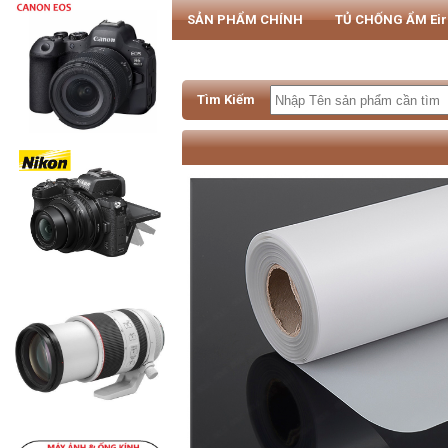
SẢN PHẨM CHÍNH
TỦ CHỐNG ẨM Ei
PHỤ KIỆN MÁY ẢNH & SMARTPHONE
Tìm Kiếm