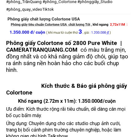
#phông_TrầnQuang
#phông_Colortone
#phônggiấy_Studio
#phông_quay_videoTiktok
P
hông giấy Colortone số 2800 Pure White
|
CAMERATRANQUANG.COM
có màu trắng mịn,
đồng nhất và có khả năng giảm độ chói, giúp tạo
ra ánh sáng nền hoàn hảo cho các buổi chụp
hình.
Kích thước & Báo giá phông giấy
Colortone
Khổ ngang (2.72m x 11m):
1.350.000đ/cuộn
Ưu điểm: Kích thước rộng rãi tiêu chuẩn, dễ dàng cân mọi
bố cục bấm máy.
Ứng dụng: Chuyên dụng cho các studio chụp ảnh cưới,
trang bị bối cảnh phim trường chuyên nghiệp, hoặc làm
không gian ghi hình Talkshow,...