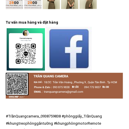
Tư vấn mua hàng và đặt hàng
#TrầnQuangcamera_0938759838
#phônggiấy_TrầnQuang
#khungtreophônggắntường
#khungphôngmotorRemote