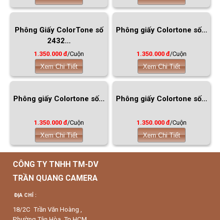
Phông Giấy ColorTone số
Phông giấy Colortone số...
2432...
1.350.000 đ
/Cuộn
1.350.000 đ
/Cuộn
Xem Chi Tiết
Xem Chi Tiết
Phông giấy Colortone số...
Phông giấy Colortone số...
1.350.000 đ
/Cuộn
1.350.000 đ
/Cuộn
Xem Chi Tiết
Xem Chi Tiết
CÔNG TY TNHH TM-DV
TRẦN QUANG CAMERA
ĐỊA CHỈ :
18/2C Trần Văn Hoàng ,
Phường Tân Hòa. Tp HCM