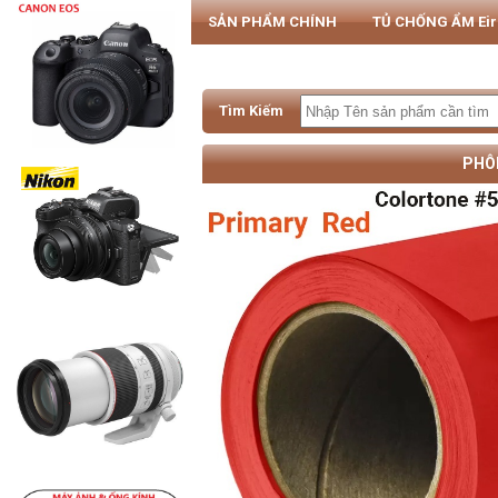
SẢN PHẨM CHÍNH
TỦ CHỐNG ẨM Ei
PHỤ KIỆN MÁY ẢNH & SMARTPHONE
Tìm Kiếm
PHÔ