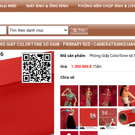
rmai MRD
MÁY ẢNH & ỐNG KÍNH
PHÔNG NỀN CHỤP ẢNH & LI
THIẾT BỊ STUDIO
Tủ CHỐNG ẨM NIKATEL
STUDIO
Tìm
NG GIẤY COLORTONE SỐ 5608 - PRIMARY RED | CAMERATRANQUA
Mã sản phẩm:
Phông Giấy ColorTone số 5
Giá:
1.350.000 đ
/Tấm
Chia sẻ: