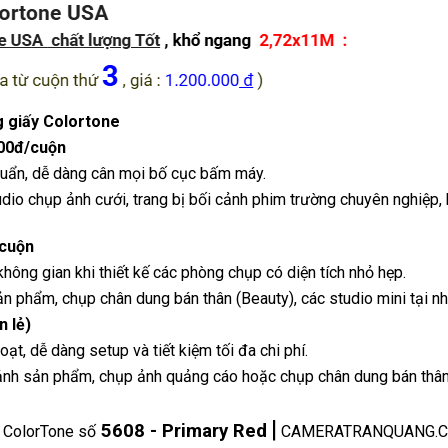
g giấy Colortone
000đ/cuộn
huẩn, dễ dàng cân mọi bố cục bấm máy.
 chụp ảnh cưới, trang bị bối cảnh phim trường chuyên nghiệp, 
/cuộn
không gian khi thiết kế các phòng chụp có diện tích nhỏ hẹp.
phẩm, chụp chân dung bán thân (Beauty), các studio mini tại nh
 lẻ)
t, dễ dàng setup và tiết kiệm tối đa chi phí.
h sản phẩm, chụp ảnh quảng cáo hoặc chụp chân dung bán thân
|
5608 - Primary Red
olorTone số
CAMERATRANQUANG