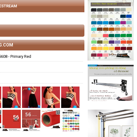
VESTREAM
NG.COM
608 - Primary Red