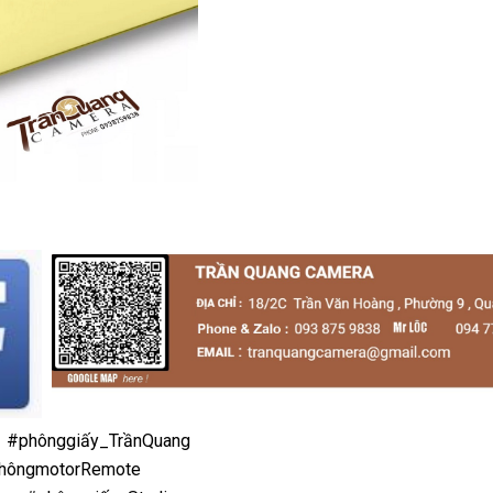
#phônggiấy_TrầnQuang
hôngmotorRemote