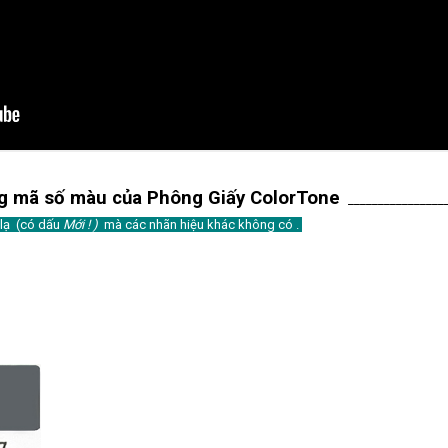
 mã số màu của Phông Giấy ColorTone
________________
lạ (có dấu
Mới ! )
mà các nhãn hiệu khác không có .