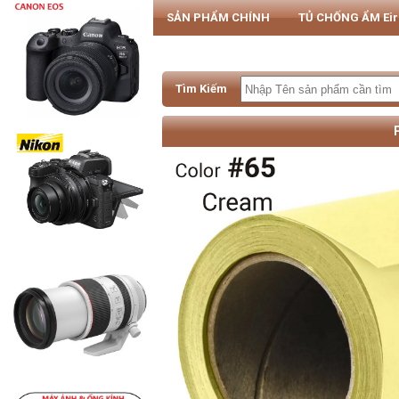
SẢN PHẨM CHÍNH
TỦ CHỐNG ẨM Ei
PHỤ KIỆN MÁY ẢNH & SMARTPHONE
Tìm Kiếm