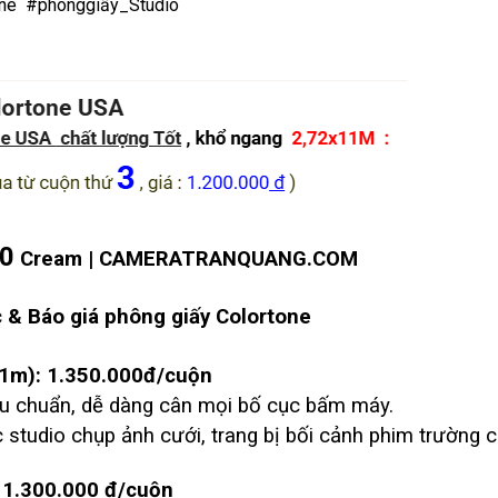
ne
#phônggiấy_Studio
0
Cream | CAMERATRANQUANG.COM
 & Báo giá phông giấy Colortone
m):
1.350.000đ/cuộn
iêu chuẩn, dễ dàng cân mọi bố cục bấm máy.
studio chụp ảnh cưới, trang bị bối cảnh phim trường 
1.300.000 đ/cuộn