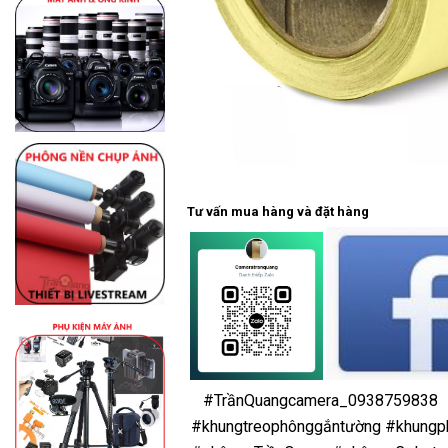
Tư vấn mua hàng và đặt hàng
#TrầnQuangcamera_0938759838
#khungtreophônggắntường
#khungp