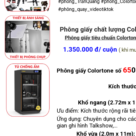
#phông_TrầnQuang
#phông_Colorto
#phông_quay_videotiktok
65
0
Phông giấy Colortone số
Kích thước
Khổ ngang (2.72m x 11
Ưu điểm: Kích thước rộng rãi t
Ứng dụng: Chuyên dụng cho các 
gian ghi hình Talkshow,...
Khổ vừa (2.0m x 11m):