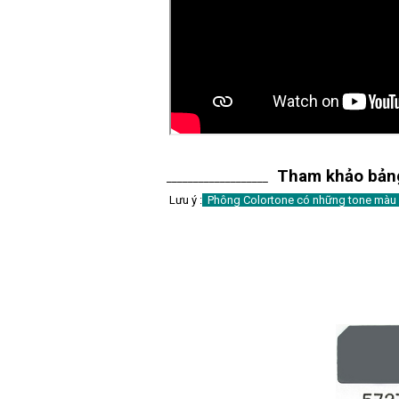
Tham khảo bảng
___________________
Lưu ý :
Phông Colortone có những tone màu 