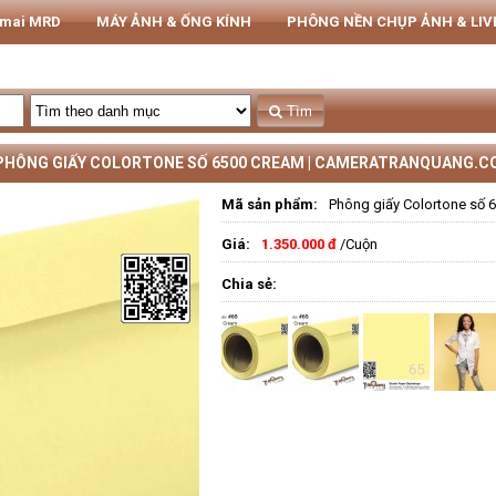
rmai MRD
MÁY ẢNH & ỐNG KÍNH
PHÔNG NỀN CHỤP ẢNH & LI
THIẾT BỊ STUDIO
Tủ CHỐNG ẨM NIKATEL
STUDIO
Tìm
PHÔNG GIẤY COLORTONE SỐ 6500 CREAM | CAMERATRANQUANG.C
Mã sản phẩm:
Phông giấy Colortone số 
Giá:
1.350.000 đ
/Cuộn
Chia sẻ: