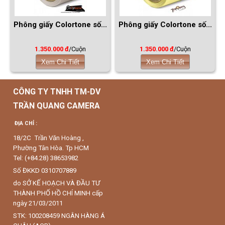
Phông giấy Colortone số...
Phông giấy Colortone số...
1.350.000 đ
/Cuộn
1.350.000 đ
/Cuộn
Xem Chi Tiết
Xem Chi Tiết
CÔNG TY TNHH TM-DV
TRẦN QUANG CAMERA
ĐỊA CHỈ :
18/2C Trần Văn Hoàng ,
Phường Tân Hòa. Tp HCM
Tel: (+84.28) 38653982
Số ĐKKD 0310707889
do SỞ KẾ HOẠCH VÀ ĐẦU TƯ
THÀNH PHỐ HỒ CHÍ MINH cấp
ngày 21/03/2011
STK: 100208459 NGÂN HÀNG Á