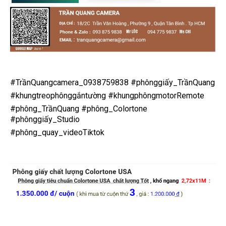
#TrầnQuangcamera_0938759838
#phônggiấy_TrầnQuang
#khungtreophônggắntường
#khungphôngmotorRemote
#phông_TrầnQuang
#phông_Colortone
#phônggiấy_Studio
#phông_quay_videoTiktok