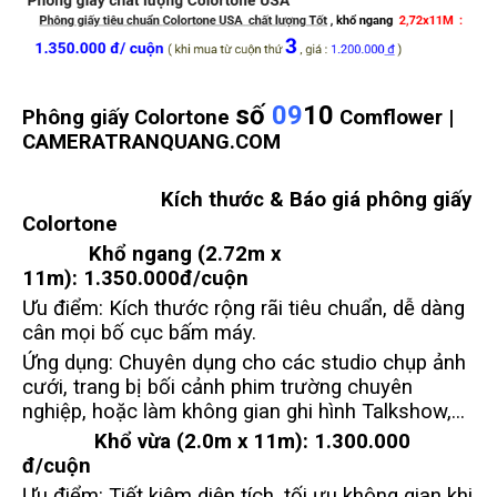
số
09
10
Phông giấy Colortone
Comflower |
CAMERATRANQUANG.COM
Kích thước & Báo giá phông giấy
Colortone
Khổ ngang (2.72m x
11m):
1.350.000đ/cuộn
Ưu điểm: Kích thước rộng rãi tiêu chuẩn, dễ dàng
cân mọi bố cục bấm máy.
Ứng dụng: Chuyên dụng cho các studio chụp ảnh
cưới, trang bị bối cảnh phim trường chuyên
nghiệp, hoặc làm không gian ghi hình Talkshow,...
Khổ vừa (2.0m x 11m):
1.300.000
đ/cuộn
Ưu điểm: Tiết kiệm diện tích, tối ưu không gian khi