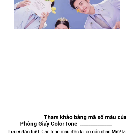
Tham khảo bảng mã số màu của
___________________
Phông Giấy ColorTone
__________________
Lưu ý đặc biệt:
Các tone màu độc lạ, có gắn nhãn
Mới!
là