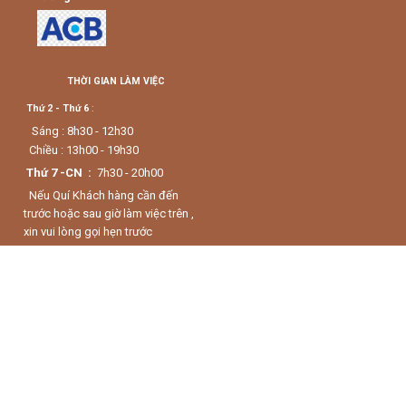
THỜI GIAN LÀM VIỆC
Thứ 2 - Thứ 6
:
Sáng : 8h30 - 12h30
Chiều : 13h00 - 19h30
Thứ 7 -CN :
7h30 - 20h00
Nếu Quí Khách hàng cần đến
trước hoặc sau giờ làm việc trên ,
xin vui lòng gọi hẹn trước
0938759838.
Số ĐT CSKH :
Kênh thông tin trực tuyến sản phẩm được phân phối chính hãng
thuộc Công ty TNHH Trần Quang Camera
Giấy chứng nhận ĐKKD số: 0310707889 do Sở KH & ĐT TPHCM cấp