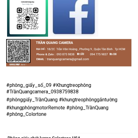
#phông_giấy_số_09
#Khungtreophông
#TrầnQuangcamera_0938759838
#phônggiấy_TrầnQuang
#khungtreophônggắntường
#khungphôngmotorRemote
#phông_TrầnQuang
#phông_Colortone