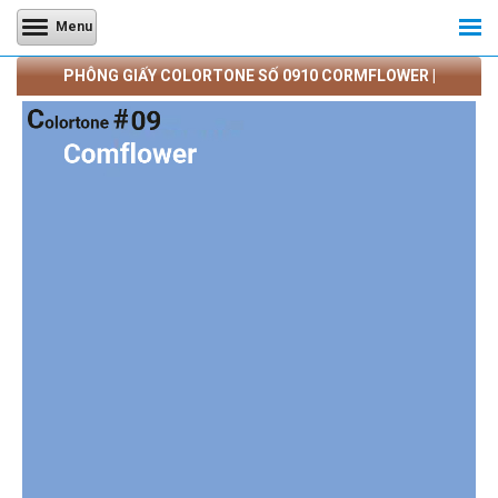
Menu
PHÔNG GIẤY COLORTONE SỐ 0910 CORMFLOWER |
CAMERATRANQUANG.COM