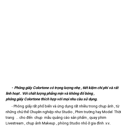
-
Phông giấy Colortone có trọng lượng nhẹ , tiết kiệm chi phí và rất
linh hoạt . Với chất lượng phẳng mịn và không đổ bóng ,
phông giấy Colortone thích hợp với mọi nhu cầu sử dụng.
-
Phông giấy r
ất phổ biến và ứng dụng rất nhiều trong chụp ảnh , từ
những chủ thể Chuyên nghiệp như Studio , Phim trường hay Model Thời
trang ... cho đến chụp mẫu quảng cáo sản phẩm , quay phim
Livestream , chụp ảnh Makeup , phòng Studio nhỏ ở gia đình .v.v..