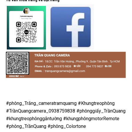
#phông_Trắng_cameratramquamg
#Khungtreophông
#TrầnQuangcamera_0938759838
#phônggiấy_TrầnQuang
#khungtreophônggắntường
#khungphôngmotorRemote
#phông_TrầnQuang
#phông_Colortone