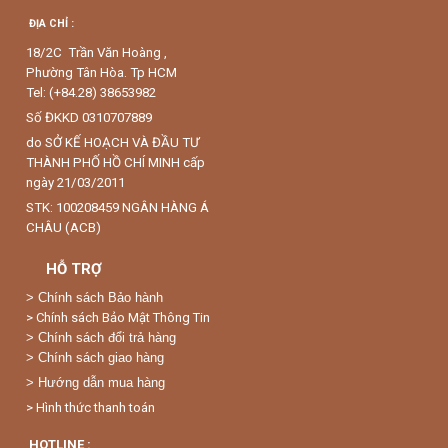
ĐỊA CHỈ :
18/2C Trần Văn Hoàng ,
Phường Tân Hòa. Tp HCM
Tel: (+84.28) 38653982
Số ĐKKD 0310707889
do SỞ KẾ HOẠCH VÀ ĐẦU TƯ
THÀNH PHỐ HỒ CHÍ MINH cấp
ngày 21/03/2011
STK: 100208459 NGÂN HÀNG Á
CHÂU (ACB)
HỖ TRỢ
>
Chính sách Bảo hành
> Chính sách Bảo Mật Thông Tin
> Chính sách đổi trả hàng
> Chính sách giao hàng
> Hướng dẫn mua hàng
> Hình thức thanh toán
HOTLINE :