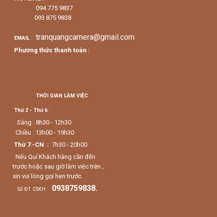
094 775 9837
093 875 9838
tranquangcamera@gmail.com
:
EMAIL
Phương thức thanh toán :
THỜI GIAN LÀM VIỆC
Thứ 2 - Thứ 6
:
Sáng : 8h30 - 12h30
Chiều : 13h00 - 19h30
Thứ 7 -CN :
7h30 - 20h00
Nếu Quí Khách hàng cần đến
trước hoặc sau giờ làm việc trên ,
xin vui lòng gọi hẹn trước
0938759838.
Số ĐT CSKH :