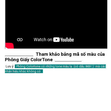
Tham khảo bảng mã số màu của
___________________
Phông Giấy ColorTone
__________________
Lưu ý :
Phông Colortone có những tone màu lạ (có dấu
Mới ! )
mà các
nhãn hiệu khác không có .