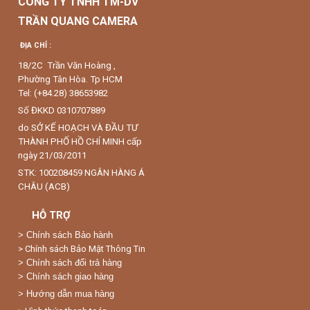
CÔNG TY TNHH TM-DV
TRẦN QUANG CAMERA
ĐỊA CHỈ :
18/2C Trần Văn Hoàng ,
Phường Tân Hòa. Tp HCM
Tel: (+84.28) 38653982
Số ĐKKD 0310707889
do SỞ KẾ HOẠCH VÀ ĐẦU TƯ
THÀNH PHỐ HỒ CHÍ MINH cấp
ngày 21/03/2011
STK: 100208459 NGÂN HÀNG Á
CHÂU (ACB)
HỖ TRỢ
>
Chính sách Bảo hành
> Chính sách Bảo Mật Thông Tin
> Chính sách đổi trả hàng
> Chính sách giao hàng
> Hướng dẫn mua hàng