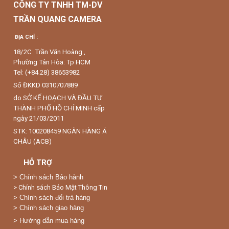
CÔNG TY TNHH TM-DV
TRẦN QUANG CAMERA
ĐỊA CHỈ :
18/2C Trần Văn Hoàng ,
Phường Tân Hòa. Tp HCM
Tel: (+84.28) 38653982
Số ĐKKD 0310707889
do SỞ KẾ HOẠCH VÀ ĐẦU TƯ
THÀNH PHỐ HỒ CHÍ MINH cấp
ngày 21/03/2011
STK: 100208459 NGÂN HÀNG Á
CHÂU (ACB)
HỖ TRỢ
>
Chính sách Bảo hành
> Chính sách Bảo Mật Thông Tin
> Chính sách đổi trả hàng
> Chính sách giao hàng
> Hướng dẫn mua hàng