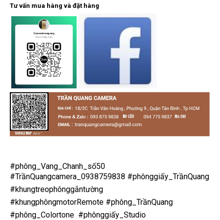
Tư vấn mua hàng và đặt hàng
#phông_Vang_Chanh_số50
#TrầnQuangcamera_0938759838
#phônggiấy_TrầnQuang
#khungtreophônggắntường
#khungphôngmotorRemote
#phông_TrầnQuang
#phông_Colortone
#phônggiấy_Studio