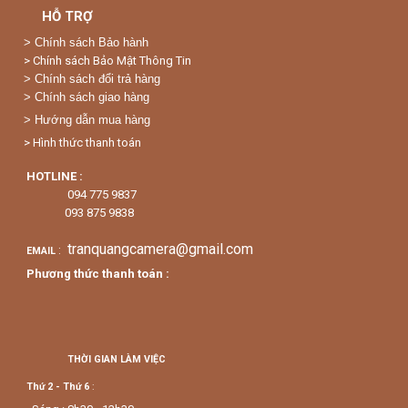
THÀNH PHỐ HỒ CHÍ MINH cấp
ngày 21/03/2011
STK: 100208459 NGÂN HÀNG Á
CHÂU (ACB)
HỖ TRỢ
>
Chính sách Bảo hành
> Chính sách Bảo Mật Thông Tin
> Chính sách đổi trả hàng
> Chính sách giao hàng
> Hướng dẫn mua hàng
> Hình thức thanh toán
HOTLINE :
094 775 9837
093 875 9838
tranquangcamera@gmail.com
:
EMAIL
Phương thức thanh toán :