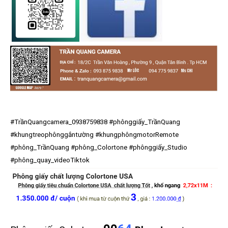
#TrầnQuangcamera_0938759838
#phônggiấy_TrầnQuang
#khungtreophônggắntường
#khungphôngmotorRemote
#phông_TrầnQuang
#phông_Colortone
#phônggiấy_Studio
#phông_quay_videoTiktok