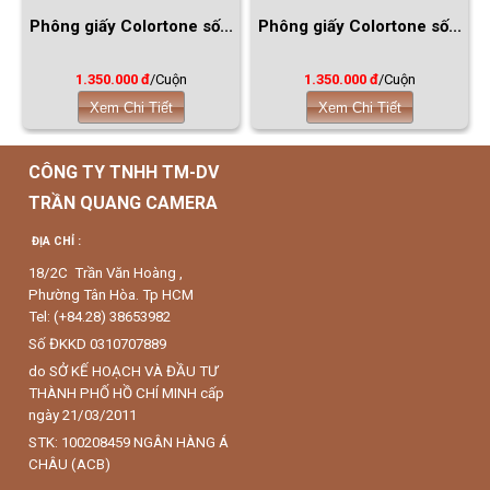
2432...
1.350.000 đ
/Cuộn
1.350.000 đ
/Cuộn
Xem Chi Tiết
Xem Chi Tiết
Phông giấy Colortone số...
Phông giấy Colortone số...
1.350.000 đ
/Cuộn
1.350.000 đ
/Cuộn
Xem Chi Tiết
Xem Chi Tiết
CÔNG TY TNHH TM-DV
TRẦN QUANG CAMERA
ĐỊA CHỈ :
18/2C Trần Văn Hoàng ,
Phường Tân Hòa. Tp HCM
Tel: (+84.28) 38653982
Số ĐKKD 0310707889
do SỞ KẾ HOẠCH VÀ ĐẦU TƯ