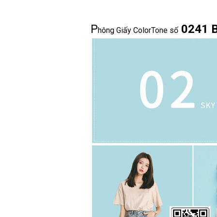
P
0241 B
hông Giấy ColorTone số