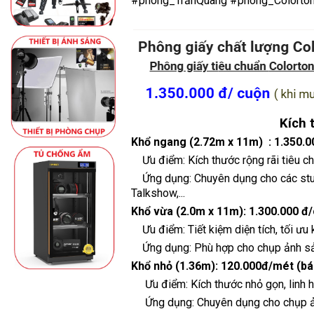
#phông_TrầnQuang
#phông_Colorto
Kích 
Khổ ngang (2.72m x 11m) :
1.350.
Ưu điểm: Kích thước rộng rãi tiêu c
Ứng dụng: Chuyên dụng cho các studio
Talkshow,...
Khổ vừa (2.0m x 11m):
1.300.000 đ
Ưu điểm: Tiết kiệm diện tích, tối ưu 
Ứng dụng: Phù hợp cho chụp ảnh sản 
Khổ nhỏ (1.36m):
120.000đ/mét (bán
Ưu điểm: Kích thước nhỏ gọn, linh hoạ
Ứng dụng: Chuyên dụng cho chụp ản