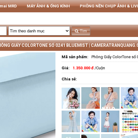
rmai MRD
MÁY ẢNH & ỐNG KÍNH
PHÔNG NỀN CHỤP ẢNH & LI
THIẾT BỊ STUDIO
Tủ CHỐNG ẨM NIKATEL
STUDIO
Tìm
ÔNG GIẤY COLORTONE SỐ 0241 BLUEMIST | CAMERATRANQUANG
Mã sản phẩm:
Phông Giấy ColorTone số 
Giá:
1.350.000 đ
/Cuộn
Chia sẻ: