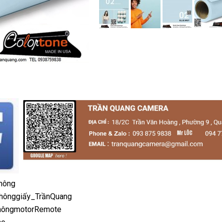
hông
hônggiấy_TrầnQuang
hôngmotorRemote