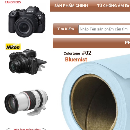
SẢN PHẨM CHÍNH
TỦ CHỐNG ẨM Ei
PHỤ KIỆN MÁY ẢNH & SMARTPHONE
Tìm Kiếm
PH