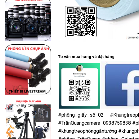
Tư vấn mua hàng và đặt hàng
#phông_giấy_số_02
#Khungtreop
#TrầnQuangcamera_0938759838
#p
#khungtreophônggắntường
#khungp