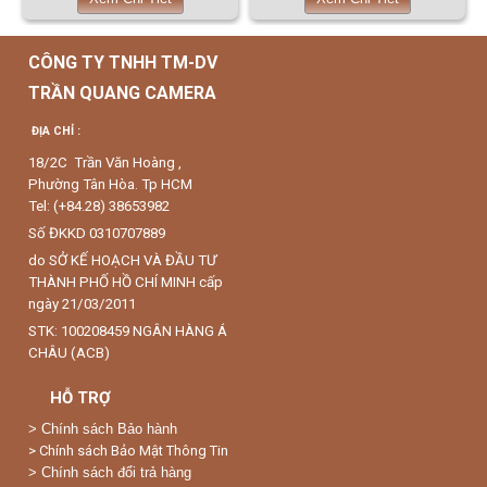
CÔNG TY TNHH TM-DV
TRẦN QUANG CAMERA
ĐỊA CHỈ :
18/2C Trần Văn Hoàng ,
Phường Tân Hòa. Tp HCM
Tel: (+84.28) 38653982
Số ĐKKD 0310707889
do SỞ KẾ HOẠCH VÀ ĐẦU TƯ
THÀNH PHỐ HỒ CHÍ MINH cấp
ngày 21/03/2011
STK: 100208459 NGÂN HÀNG Á
CHÂU (ACB)
HỖ TRỢ
>
Chính sách Bảo hành
> Chính sách Bảo Mật Thông Tin
> Chính sách đổi trả hàng