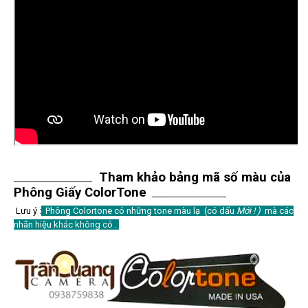
Tham khảo bảng mã số màu của
___________________
Phông Giấy ColorTone
__________________
Lưu ý :
Phông Colortone có những tone màu lạ (có dấu
Mới ! )
mà các
nhãn hiệu khác không có .