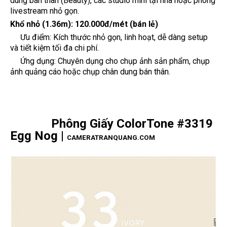
dung bán thân (Beauty), các studio mini tại nhà hoặc phòng
livestream nhỏ gọn.
Khổ nhỏ (1.36m):
120.000đ/mét (bán lẻ)
Ưu điểm: Kích thước nhỏ gọn, linh hoạt, dễ dàng setup
và tiết kiệm tối đa chi phí.
Ứng dụng: Chuyên dụng cho chụp ảnh sản phẩm, chụp
ảnh quảng cáo hoặc chụp chân dung bán thân.
Phông Giấy ColorTone #3319
Egg Nog |
CAMERATRANQUANG.COM