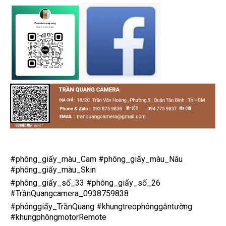
#phông_giấy_màu_Cam
#phông_giấy_màu_Nâu
#phông_giấy_màu_Skin
#phông_giấy_số_33
#phông_giấy_số_26
#TrầnQuangcamera_0938759838
#phônggiấy_TrầnQuang
#khungtreophônggắntường
#khungphôngmotorRemote