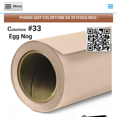
Menu
PHÔNG GIẤY COLORTONE SỐ 3319 EGG NOG |
CAMERATRANQUANG.COM