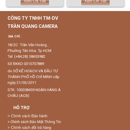
Xem Chi Tiết
Xem Chi Tiết
CÔNG TY TNHH TM-DV
TRẦN QUANG CAMERA
ĐỊA CHỈ :
18/2C Trần Văn Hoàng ,
Phường Tân Hòa. Tp HCM
Tel: (+84.28) 38653982
Số ĐKKD 0310707889
do SỞ KẾ HOẠCH VÀ ĐẦU TƯ
THÀNH PHỐ HỒ CHÍ MINH cấp
ngày 21/03/2011
STK: 100208459 NGÂN HÀNG Á
CHÂU (ACB)
HỖ TRỢ
>
Chính sách Bảo hành
> Chính sách Bảo Mật Thông Tin
> Chính sách đổi trả hàng