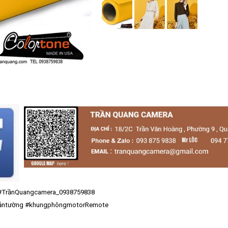
#TrầnQuangcamera_0938759838
ắntường
#khungphôngmotorRemote