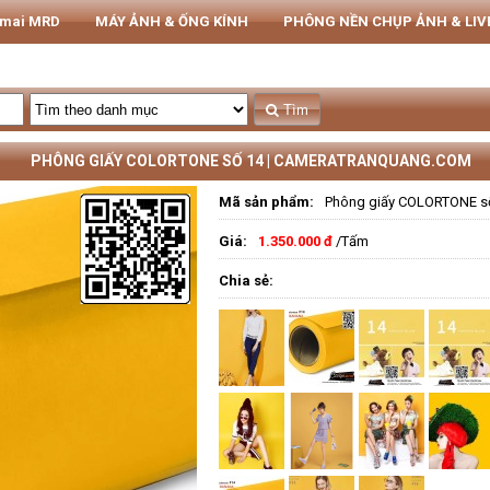
rmai MRD
MÁY ẢNH & ỐNG KÍNH
PHÔNG NỀN CHỤP ẢNH & LI
THIẾT BỊ STUDIO
Tủ CHỐNG ẨM NIKATEL
STUDIO
Tìm
PHÔNG GIẤY COLORTONE SỐ 14 | CAMERATRANQUANG.COM
Mã sản phẩm:
Phông giấy COLORTONE s
Giá:
1.350.000 đ
/Tấm
Chia sẻ: