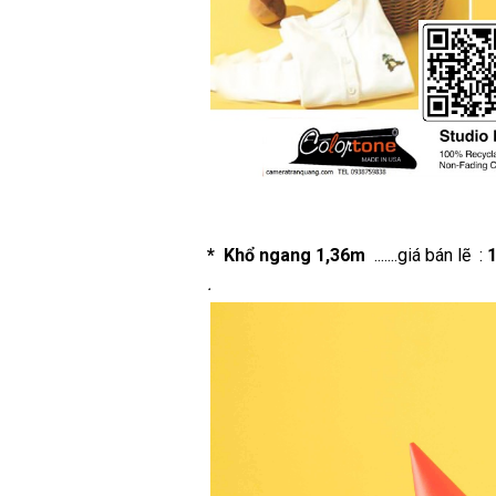
* Khổ ngang 1,36m
.......giá bán lẽ :
.