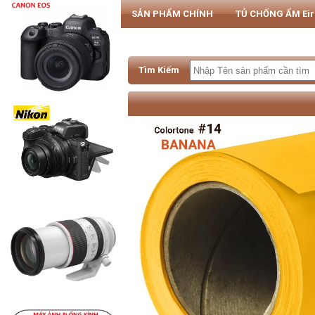
SẢN PHẨM CHÍNH
TỦ CHỐNG ẨM Ei
PHỤ KIỆN MÁY ẢNH & SMARTPHONE
Tìm Kiếm