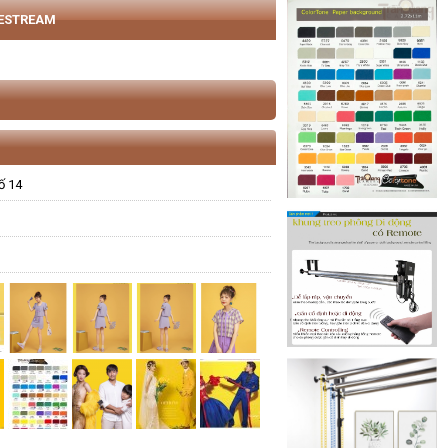
VESTREAM
ố 14