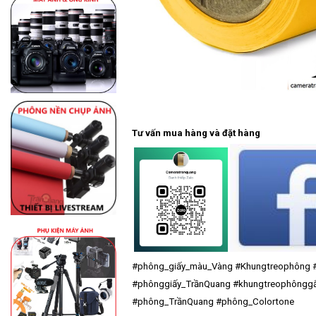
Tư vấn mua hàng và đặt hàng
#phông_giấy_màu_Vàng
#Khungtreophông
#phônggiấy_TrầnQuang
#khungtreophôngg
#phông_TrầnQuang
#phông_Colortone