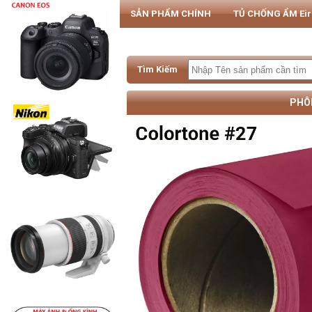
SẢN PHẨM CHÍNH
TỦ CHỐNG ẨM Ei
PHỤ KIỆN MÁY ẢNH & SMARTPHONE
Tìm Kiếm
PHÔ