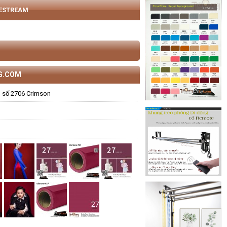
VESTREAM
G.COM
 số 2706 Crimson