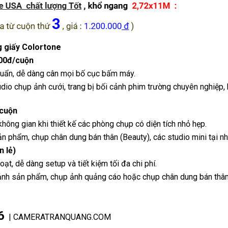
g giấy Colortone
000đ/cuộn
huẩn, dễ dàng cân mọi bố cục bấm máy.
 chụp ảnh cưới, trang bị bối cảnh phim trường chuyên nghiệp, 
/cuộn
không gian khi thiết kế các phòng chụp có diện tích nhỏ hẹp.
phẩm, chụp chân dung bán thân (Beauty), các studio mini tại nh
 lẻ)
t, dễ dàng setup và tiết kiệm tối đa chi phí.
h sản phẩm, chụp ảnh quảng cáo hoặc chụp chân dung bán thâ
6
| CAMERATRANQUANG.COM