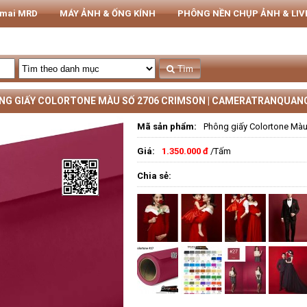
rmai MRD
MÁY ẢNH & ỐNG KÍNH
PHÔNG NỀN CHỤP ẢNH & LI
THIẾT BỊ STUDIO
Tủ CHỐNG ẨM NIKATEL
STUDIO
Tìm
NG GIẤY COLORTONE MÀU SỐ 2706 CRIMSON | CAMERATRANQUAN
Mã sản phẩm:
Phông giấy Colortone Màu
Giá:
1.350.000 đ
/Tấm
Chia sẻ: